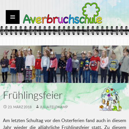
SPRINGE
Primäres
ZUM
Menü
INHALT
Frühlingsfeier
23. MÄRZ 2018
JULIA FELDKAMP
Am letzten Schultag vor den Osterferien fand auch in diesem
Jahr wieder die alljährliche Frühlingsfeier statt. Zu diesem