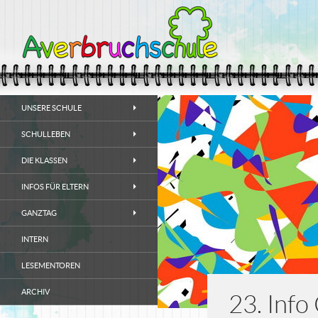
Suchen
SPRINGE ZUM INHALT
Grundschule mit offenem
UNSERE SCHULE
Ganztagsangebot
SCHULLEBEN
DIE KLASSEN
INFOS FÜR ELTERN
GANZTAG
INTERN
LESEMENTOREN
ARCHIV
23. Info