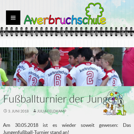
SPRINGE
Primäres
ZUM
Menü
INHALT
Fußballturnier der Jungen
3. JUNI 2018
JULIA FELDKAMP
Am 30.05.2018 ist es wieder soweit gewesen: Das
Jungenfußball-Turnier stand an!